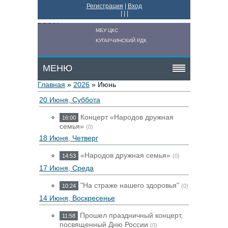
Регистрация
|
Вход
|
|
|
МБУ ЦКС
КУГАРЧИНСКИЙ РДК
МЕНЮ
Главная
»
2026
»
Июнь
20 Июня, Суббота
Концерт «Народов дружная
16:00
семья»
(0)
18 Июня, Четверг
«Народов дружная семья»
14:53
(0)
17 Июня, Среда
"На страже нашего здоровья"
10:24
(0)
14 Июня, Воскресенье
Прошел праздничный концерт,
11:58
посвященный Дню России
(0)