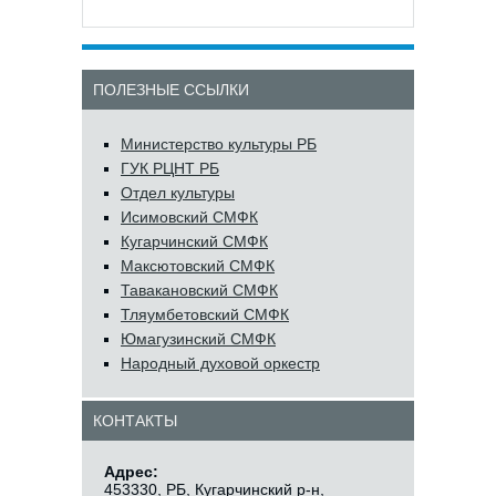
ПОЛЕЗНЫЕ ССЫЛКИ
Министерство культуры РБ
ГУК РЦНТ РБ
Отдел культуры
Исимовский СМФК
Кугарчинский СМФК
Максютовский СМФК
Тавакановский СМФК
Тляумбетовский СМФК
Юмагузинский СМФК
Народный духовой оркестр
КОНТАКТЫ
Адрес:
453330, РБ, Кугарчинский р-н,