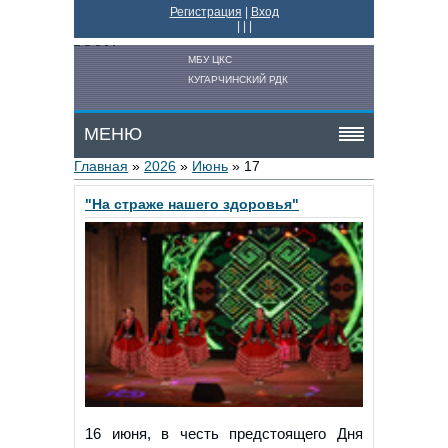
Регистрация
|
Вход
|
|
|
МБУ ЦКС
КУГАРЧИНСКИЙ РДК
МЕНЮ
Главная
»
2026
»
Июнь
»
17
"На страже нашего здоровья"
16 июня, в честь предстоящего Дня