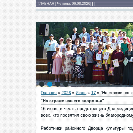
ГЛАВНАЯ
| Четверг, 06.08.2026
|
|
|
Основные сведения
Структура
Докумен
Медиатека
1
2
3
4
Главная
»
2026
»
Июнь
»
17
» "На страже наше
"На страже нашего здоровья"
16 июня, в честь предстоящего Дня медици
всех, кто посвятил свою жизнь благородном
Работники районного Дворца культуры по