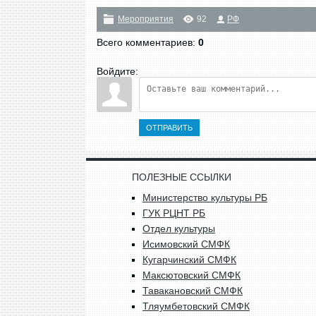
Мероприятия
92
РФ
Всего комментариев
:
0
Войдите:
ОТПРАВИТЬ
ПОЛЕЗНЫЕ ССЫЛКИ
Министерство культуры РБ
ГУК РЦНТ РБ
Отдел культуры
Исимовский СМФК
Кугарчинский СМФК
Максютовский СМФК
Тавакановский СМФК
Тляумбетовский СМФК