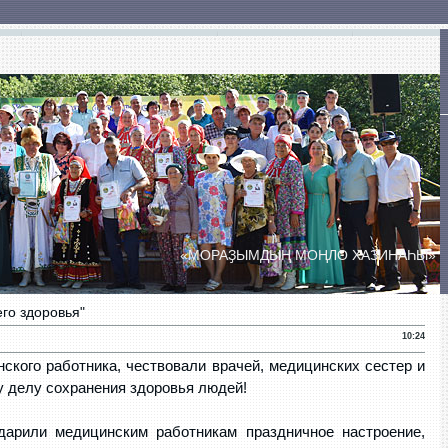
ты
Сельские Дома культуры
Сельские клубы
«МОРАҘЫМДЫҢ МОҢЛО ХАЗИНАҺЫ»
ПРАЗДНИК ДУХОВОЙ МУЗЫКИ
«БӘЙЕМБӘТ УЙЫНДАРЫ»
го здоровья"
10:24
нского работника, чествовали врачей, медицинских сестер и
у делу сохранения здоровья людей!
дарили медицинским работникам праздничное настроение,