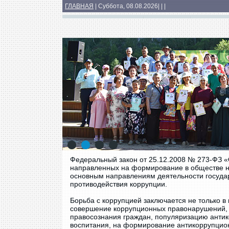
ГЛАВНАЯ
| Суббота, 08.08.2026
|
|
|
Основные сведения
Структура
Докумен
Медиатека
1
2
3
4
Федеральный закон от 25.12.2008 № 273-ФЗ «
направленных на формирование в обществе н
основным направлениям деятельности госуда
противодействия коррупции.
Борьба с коррупцией заключается не только 
совершение коррупционных правонарушений, 
правосознания граждан, популяризацию антик
воспитания, на формирование антикоррупцио