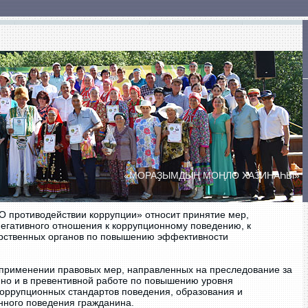
ты
Сельские Дома культуры
Сельские клубы
«МОРАҘЫМДЫҢ МОҢЛО ХАЗИНАҺЫ»
ПРАЗДНИК ДУХОВОЙ МУЗЫКИ
«БӘЙЕМБӘТ УЙЫНДАРЫ»
О противодействии коррупции» относит принятие мер,
егативного отношения к коррупционному поведению, к
рственных органов по повышению эффективности
в применении правовых мер, направленных на преследование за
но и в превентивной работе по повышению уровня
оррупционных стандартов поведения, образования и
нного поведения гражданина.