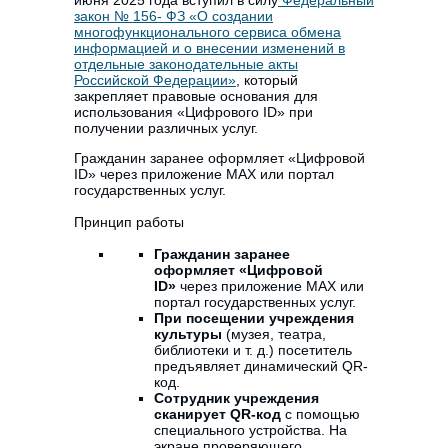
июня 2025 года вступил в силу
Федеральный
закон № 156- ФЗ «О создании
многофункционального сервиса обмена
информацией и о внесении изменений в
отдельные законодательные акты
Российской Федерации»
, который
закрепляет правовые основания для
использования «Цифрового ID» при
получении различных услуг.
Гражданин заранее оформляет «Цифровой
ID» через приложение MAX или портал
государственных услуг.
Принцип работы
Гражданин заранее
оформляет «Цифровой
ID»
через приложение MAX или
портал государственных услуг.
При посещении учреждения
культуры
(музея, театра,
библиотеки и т. д.) посетитель
предъявляет динамический QR-
код.
Сотрудник учреждения
сканирует QR-код
с помощью
специального устройства. На
экране проверяющего