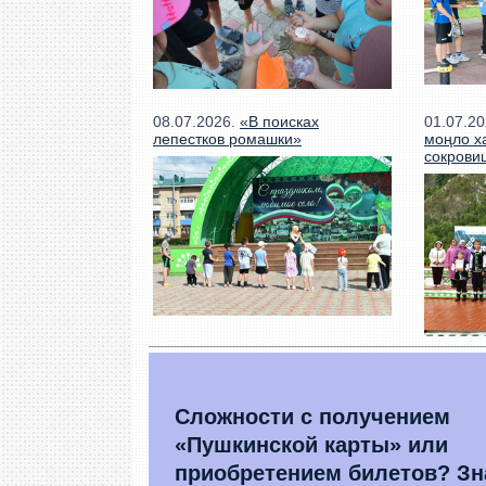
08.07.2026.
«В поисках
01.07.2
лепестков ромашки»
моңло х
сокрови
Сложности с получением
«Пушкинской карты» или
приобретением билетов? Зн