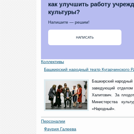
как улучшить работу учреж
культуры?
Напишите — решим!
НАПИСАТЬ
Коллективы
Башкирский народный театр Кугарчинского Р
Башкирский народный 
заведующий отделом 
Халитович. За плодо
Министерства культ
«Народный».
Персоналии
Фаурия Галеева