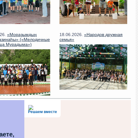
026.
«Мораҙымдың
18.06.2026.
«Народов дружная
азинаһы» («Мелодичные
семья»
ща Мурадыма»)
Решаем вместе
аете,