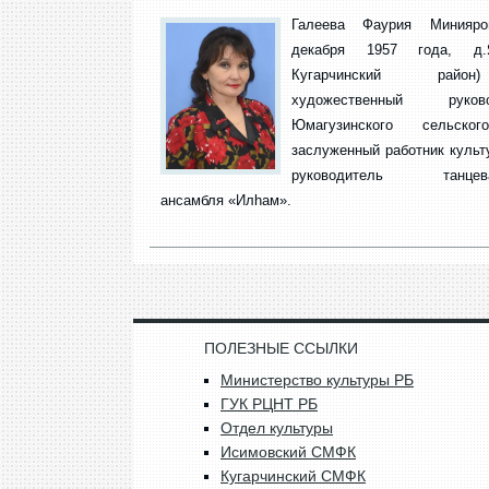
Галеева Фаурия Минияро
декабря 1957 года, д.Я
Кугарчинский рай
художественный руково
Юмагузинского сельско
заслуженный работник культ
руководитель танцева
ансамбля «Илhам».
ПОЛЕЗНЫЕ ССЫЛКИ
Министерство культуры РБ
ГУК РЦНТ РБ
Отдел культуры
Исимовский СМФК
Кугарчинский СМФК