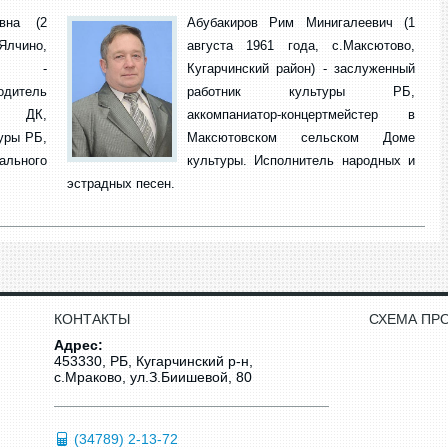
вна (2
Абубакиров Рим Минигалеевич (1
лчино,
августа 1961 года, с.Максютово,
он) -
Кугарчинский район) - заслуженный
дитель
работник культуры РБ,
го ДК,
аккомпаниатор-концертмейстер в
уры РБ,
Максютовском сельском Доме
льного
культуры. Исполнитель народных и
эстрадных песен.
КОНТАКТЫ
СХЕМА ПР
Адрес:
453330, РБ, Кугарчинский р-н,
с.Мраково, ул.З.Биишевой, 80
(34789) 2-13-72