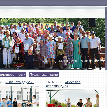
ты
Сельские Дома культуры
Сельские клубы
«МОРАҘЫМДЫҢ МОҢЛО ХАЗИНАҺЫ»
ПРАЗДНИК ДУХОВОЙ МУЗЫКИ
«БӘЙЕМБӘТ УЙЫНДАРЫ»
овлетворенности
Пушкинская карта
026.
«Планета друзей»
16.07.2026.
«Веселая
спортландия»