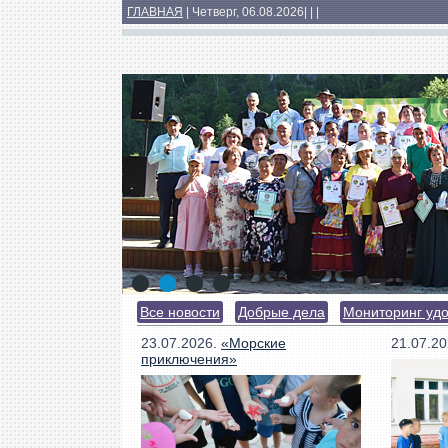
ГЛАВНАЯ
| Четверг, 06.08.2026
|
|
|
Основные сведения
Структура
Докумен
Медиатека
1
2
3
4
Все новости
Добрые дела
Мониторинг уд
23.07.2026.
«Морские
21.07.2
приключения»