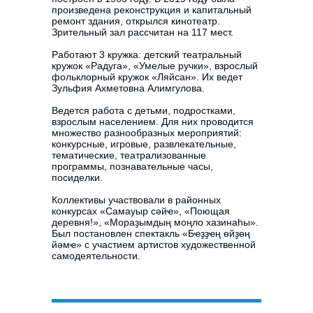
произведена реконструкция и капитальный
ремонт здания, открылся кинотеатр.
Зрительный зал рассчитан на 117 мест.
Работают 3 кружка: детский театральный
кружок «Радуга», «Умелые ручки», взрослый
фольклорный кружок «Ляйсан». Их ведет
Зульфия Ахметовна Алимгулова.
Ведется работа с детьми, подростками,
взрослым населением. Для них проводится
множество разнообразных мероприятий:
конкурсные, игровые, развлекательные,
тематические, театрализованные
программы, познавательные часы,
посиделки.
Коллективы участвовали в районных
конкурсах «Самауыр сәйҽ», «Поющая
деревня!», «Мораҙымдың моңло хазинаһы».
Был постановлен спектакль «Бҽҙҙҽң өйҙөң
йәмҽ» с участием артистов художественной
самодеятельности.