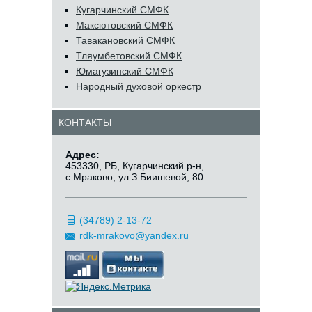
Кугарчинский СМФК
Максютовский СМФК
Тавакановский СМФК
Тляумбетовский СМФК
Юмагузинский СМФК
Народный духовой оркестр
КОНТАКТЫ
Адрес:
453330, РБ, Кугарчинский р-н,
с.Мраково, ул.З.Биишевой, 80
(34789) 2-13-72
rdk-mrakovo@yandex.ru