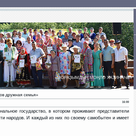
ты
Сельские Дома культуры
Сельские клубы
«МОРАҘЫМДЫҢ МОҢЛО ХАЗИНАҺЫ»
ПРАЗДНИК ДУХОВОЙ МУЗЫКИ
«БӘЙЕМБӘТ УЙЫНДАРЫ»
ов дружная семья»
16:00
нальное государство, в котором проживают представители
ти народов. И каждый из них по своему самобытен и имеет