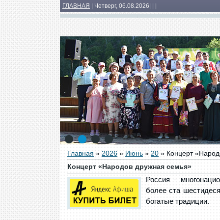
ГЛАВНАЯ
| Четверг, 06.08.2026
|
|
|
Основные сведения
Структура
Докумен
Медиатека
1
2
3
4
Главная
»
2026
»
Июнь
»
20
» Концерт «Народ
Концерт «Народов дружная семья»
Россия – многонацио
более ста шестидеся
богатые традиции.