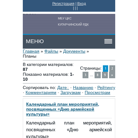
Регистрация
|
Вход
|
|
|
МБУ ЦКС
КУГАРЧИНСКИЙ РДК
МЕНЮ
Главная
»
Файлы
»
Документы
»
Планы
В категории материалов
:
Страницы
:
1
2
87
Показано материалов
:
1-
...
3
8
9
»
10
Сортировать по
:
Дате
·
Названию
·
Рейтингу
·
Комментариям
·
Загрузкам
·
Просмотрам
Календарный план мероприятий,
посвященных «Дню армейской
культуры»
Календарный план мероприятий,
посвященных «Дню армейской
культуры»