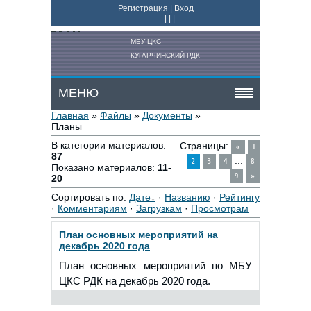
Регистрация
|
Вход
|
|
|
МБУ ЦКС
КУГАРЧИНСКИЙ РДК
МЕНЮ
Главная
»
Файлы
»
Документы
»
Планы
В категории материалов
:
Страницы
:
«
1
87
...
2
3
4
8
Показано материалов
:
11-
9
»
20
Сортировать по
:
Дате
·
Названию
·
Рейтингу
·
Комментариям
·
Загрузкам
·
Просмотрам
План основных мероприятий на
декабрь 2020 года
План основных мероприятий по МБУ
ЦКС РДК на декабрь 2020 года.