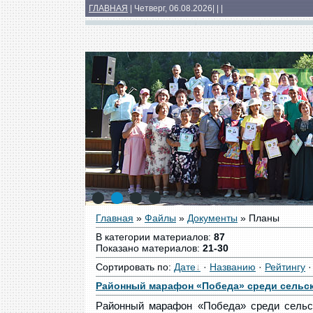
ГЛАВНАЯ
| Четверг, 06.08.2026
|
|
|
Основные сведения
Структура
Докумен
Медиатека
1
2
3
4
Главная
»
Файлы
»
Документы
» Планы
В категории материалов
:
87
Показано материалов
:
21-30
Сортировать по
:
Дате
·
Названию
·
Рейтингу
Районный марафон «Победа» среди сельс
Районный марафон «Победа» среди сельс