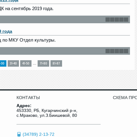
 на сентябрь 2019 года.
9 года
ц по МКУ Отдел культуры.
...
1-30
31-40
41-50
71-80
81-87
КОНТАКТЫ
СХЕМА ПР
Адрес:
453330, РБ, Кугарчинский р-н,
с.Мраково, ул.З.Биишевой, 80
(34789) 2-13-72