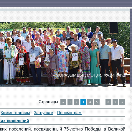
ты
Сельские Дома культуры
Сельские клубы
«МОРАҘЫМДЫҢ МОҢЛО ХАЗИНАҺЫ»
ПРАЗДНИК ДУХОВОЙ МУЗЫКИ
«БӘЙЕМБӘТ УЙЫНДАРЫ»
Страницы
:
...
«
1
2
3
4
5
8
9
»
·
Комментариям
·
Загрузкам
·
Просмотрам
ких поселений
ких поселений, посвященный 75-летию Победы в Великой