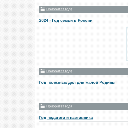
Приоритет года
2024 - Год семьи в России
Приоритет года
Год полезных дел для малой Родины
Приоритет года
Год педагога и наставника