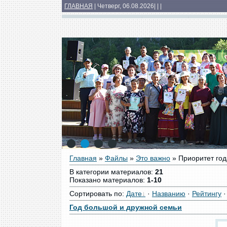
ГЛАВНАЯ
| Четверг, 06.08.2026
|
|
|
Основные сведения
Структура
Докумен
Медиатека
1
2
3
4
Главная
»
Файлы
»
Это важно
» Приоритет год
В категории материалов
:
21
Показано материалов
:
1-10
Сортировать по
:
Дате
·
Названию
·
Рейтингу
Год большой и дружной семьи