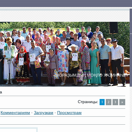
ты
Сельские Дома культуры
Сельские клубы
«МОРАҘЫМДЫҢ МОҢЛО ХАЗИНАҺЫ»
ПРАЗДНИК ДУХОВОЙ МУЗЫКИ
«БӘЙЕМБӘТ УЙЫНДАРЫ»
а
Страницы
:
1
2
3
»
·
Комментариям
·
Загрузкам
·
Просмотрам