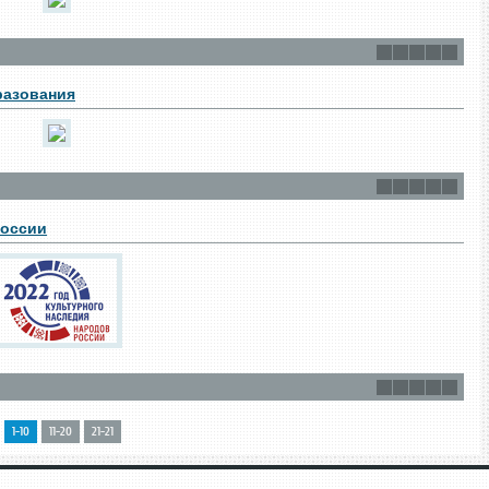
разования
России
1-10
11-20
21-21