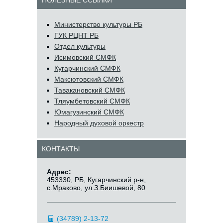
ПОЛЕЗНЫЕ ССЫЛКИ
Министерство культуры РБ
ГУК РЦНТ РБ
Отдел культуры
Исимовский СМФК
Кугарчинский СМФК
Максютовский СМФК
Тавакановский СМФК
Тляумбетовский СМФК
Юмагузинский СМФК
Народный духовой оркестр
КОНТАКТЫ
Адрес:
453330, РБ, Кугарчинский р-н,
с.Мраково, ул.З.Биишевой, 80
(34789) 2-13-72