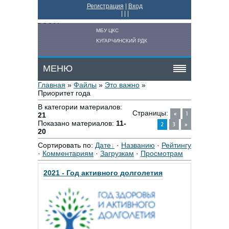
Регистрация
|
Вход
|
|
|
МБУ ЦКС
КУГАРЧИНСКИЙ РДК
МЕНЮ
Главная
»
Файлы
»
Это важно
»
Приоритет года
В категории материалов
:
Страницы
:
«
1
21
Показано материалов
:
11-
2
3
»
20
Сортировать по
:
Дате
·
Названию
·
Рейтингу
·
Комментариям
·
Загрузкам
·
Просмотрам
2021 - Год активного долголетия