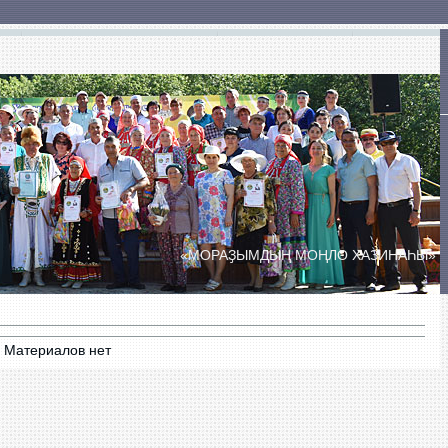
ты
Сельские Дома культуры
Сельские клубы
«МОРАҘЫМДЫҢ МОҢЛО ХАЗИНАҺЫ»
ПРАЗДНИК ДУХОВОЙ МУЗЫКИ
«БӘЙЕМБӘТ УЙЫНДАРЫ»
Материалов нет