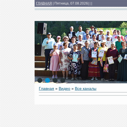
ГЛАВНАЯ
| Пятница, 07.08.2026
|
|
|
Основные сведения
Структура
Докумен
Медиатека
1
2
3
4
Главная
»
Видео
»
Все каналы