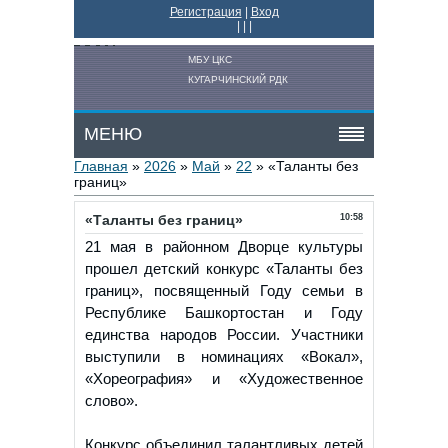
Регистрация
|
Вход
|
|
|
МБУ ЦКС
КУГАРЧИНСКИЙ РДК
МЕНЮ
Главная
»
2026
»
Май
»
22
» «Таланты без
границ»
«Таланты без границ»
10:58
21 мая в районном Дворце культуры
прошел детский конкурс «Таланты без
границ», посвященный Году семьи в
Республике Башкортостан и Году
единства народов России. Участники
выступили в номинациях «Вокал»,
«Хореография» и «Художественное
слово».
Конкурс объединил талантливых детей