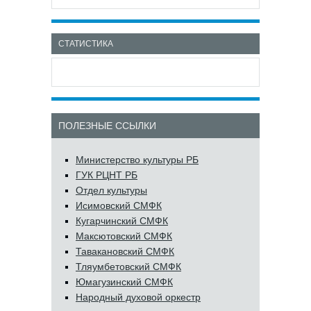
СТАТИСТИКА
ПОЛЕЗНЫЕ ССЫЛКИ
Министерство культуры РБ
ГУК РЦНТ РБ
Отдел культуры
Исимовский СМФК
Кугарчинский СМФК
Максютовский СМФК
Тавакановский СМФК
Тляумбетовский СМФК
Юмагузинский СМФК
Народный духовой оркестр