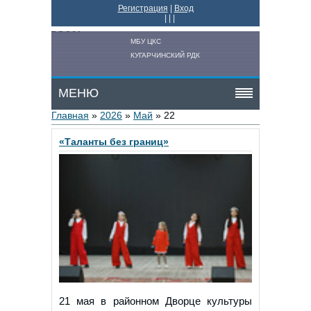
Регистрация
|
Вход
|
|
|
МБУ ЦКС
КУГАРЧИНСКИЙ РДК
МЕНЮ
Главная
»
2026
»
Май
»
22
«Таланты без границ»
21 мая в районном Дворце культуры