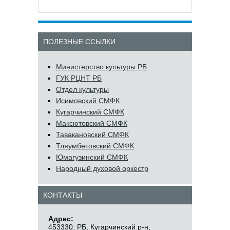
ПОЛЕЗНЫЕ ССЫЛКИ
Министерство культуры РБ
ГУК РЦНТ РБ
Отдел культуры
Исимовский СМФК
Кугарчинский СМФК
Максютовский СМФК
Тавакановский СМФК
Тляумбетовский СМФК
Юмагузинский СМФК
Народный духовой оркестр
КОНТАКТЫ
Адрес:
453330, РБ, Кугарчинский р-н,