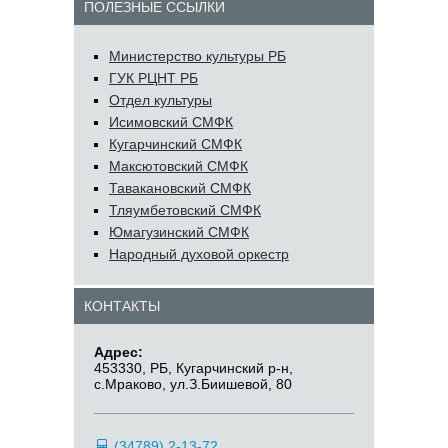
ПОЛЕЗНЫЕ ССЫЛКИ
Министерство культуры РБ
ГУК РЦНТ РБ
Отдел культуры
Исимовский СМФК
Кугарчинский СМФК
Максютовский СМФК
Тавакановский СМФК
Тляумбетовский СМФК
Юмагузинский СМФК
Народный духовой оркестр
КОНТАКТЫ
Адрес:
453330, РБ, Кугарчинский р-н,
с.Мраково, ул.З.Биишевой, 80
(34789) 2-13-72