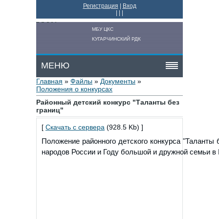
Регистрация
|
Вход
|
|
|
МБУ ЦКС
КУГАРЧИНСКИЙ РДК
МЕНЮ
Главная
»
Файлы
»
Документы
»
Положения о конкурсах
Районный детский конкурс "Таланты без
границ"
[
Скачать с сервера
(928.5 Kb) ]
Положение районного детского конкурса "Таланты б
народов России и Году большой и дружной семьи в