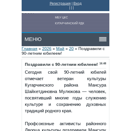
Регистрация
|
Вход
|
|
|
МБУ ЦКС
КУГАРЧИНСКИЙ РДК
МЕНЮ
Главная
»
2026
»
Май
»
20
» Поздравили с
90-летним юбилеем!
Поздравили с 90-летним юбилеем!
16:48
Сегодня свой 90-летний юбилей
отмечает ветеран культуры
Кугарчинского района Мансура
Шайхетдиновна Мулюкова — человек,
посвятивший многие годы служению
культуре и сохранению духовных
традиций родного края.
Профсоюзные активисты районного
Дворца культуры поздравили Мансуру