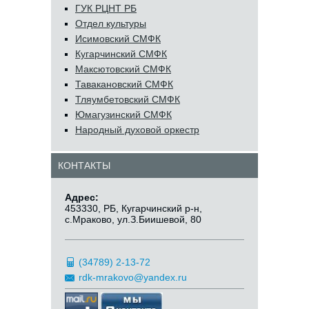
ГУК РЦНТ РБ
Отдел культуры
Исимовский СМФК
Кугарчинский СМФК
Максютовский СМФК
Тавакановский СМФК
Тляумбетовский СМФК
Юмагузинский СМФК
Народный духовой оркестр
КОНТАКТЫ
Адрес:
453330, РБ, Кугарчинский р-н,
с.Мраково, ул.З.Биишевой, 80
(34789) 2-13-72
rdk-mrakovo@yandex.ru