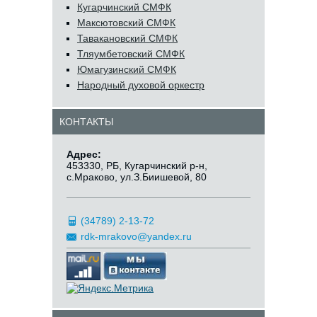
Кугарчинский СМФК
Максютовский СМФК
Тавакановский СМФК
Тляумбетовский СМФК
Юмагузинский СМФК
Народный духовой оркестр
КОНТАКТЫ
Адрес:
453330, РБ, Кугарчинский р-н,
с.Мраково, ул.З.Биишевой, 80
(34789) 2-13-72
rdk-mrakovo@yandex.ru