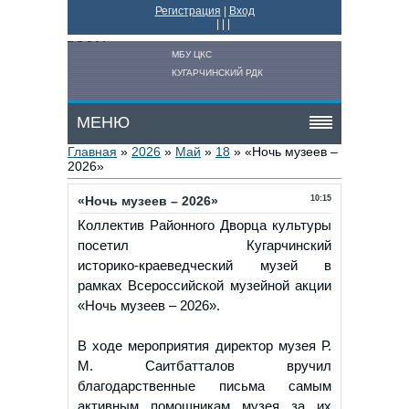
Регистрация
|
Вход
|
|
|
МБУ ЦКС
КУГАРЧИНСКИЙ РДК
МЕНЮ
Главная
»
2026
»
Май
»
18
» «Ночь музеев –
2026»
«Ночь музеев – 2026»
10:15
Коллектив Районного Дворца культуры
посетил Кугарчинский
историко‑краеведческий музей в
рамках Всероссийской музейной акции
«Ночь музеев – 2026».
В ходе мероприятия директор музея Р.
М. Саитбатталов вручил
благодарственные письма самым
активным помощникам музея за их