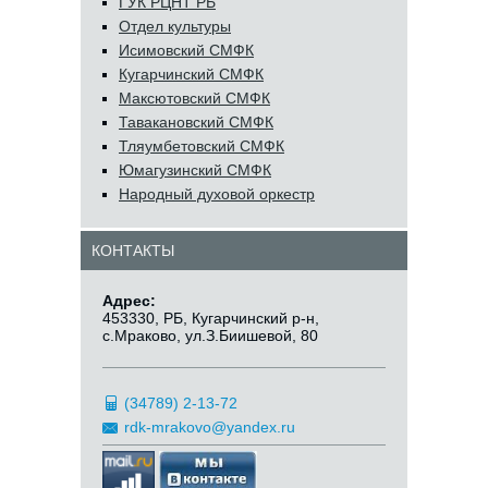
ГУК РЦНТ РБ
Отдел культуры
Исимовский СМФК
Кугарчинский СМФК
Максютовский СМФК
Тавакановский СМФК
Тляумбетовский СМФК
Юмагузинский СМФК
Народный духовой оркестр
КОНТАКТЫ
Адрес:
453330, РБ, Кугарчинский р-н,
с.Мраково, ул.З.Биишевой, 80
(34789) 2-13-72
rdk-mrakovo@yandex.ru