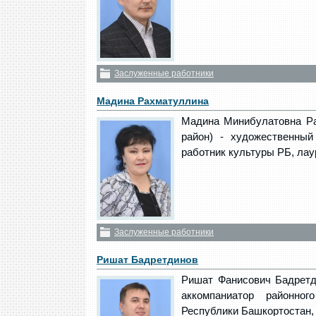
Заслуженные работники
Мадина Рахматуллина
Мадина Минибулатовна Рах
район) - художественный
работник культуры РБ, лау
Заслуженные работники
Ришат Бадретдинов
Ришат Фанисович Бадретди
аккомпаниатор районно
Республики Башкортостан, 