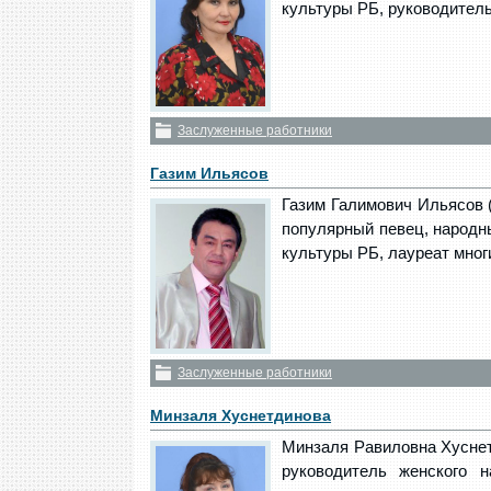
культуры РБ, руководител
Заслуженные работники
Газим Ильясов
Газим Галимович Ильясов (
популярный певец, народн
культуры РБ, лауреат мног
Заслуженные работники
Минзаля Хуснетдинова
Минзаля Равиловна Хуснетд
руководитель женского 