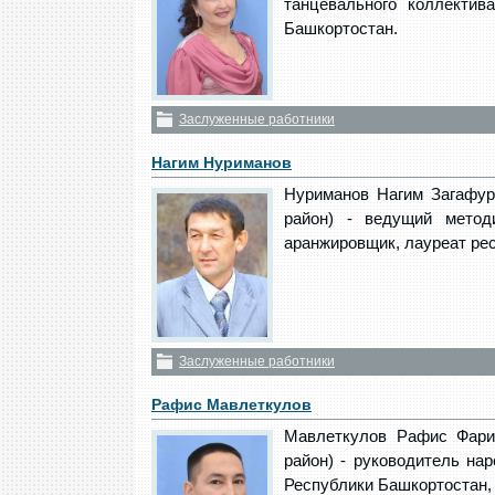
танцевального коллектив
Башкортостан.
Заслуженные работники
Нагим Нуриманов
Нуриманов Нагим Загафура
район) - ведущий метод
аранжировщик, лауреат рес
Заслуженные работники
Рафис Мавлеткулов
Мавлеткулов Рафис Фарит
район) - руководитель на
Республики Башкортостан,