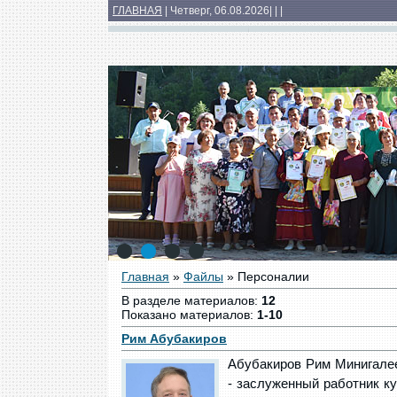
ГЛАВНАЯ
| Четверг, 06.08.2026
|
|
|
Основные сведения
Структура
Докумен
Медиатека
1
2
3
4
Главная
»
Файлы
» Персоналии
В разделе материалов
:
12
Показано материалов
:
1-10
Рим Абубакиров
Абубакиров Рим Минигалеев
- заслуженный работник к