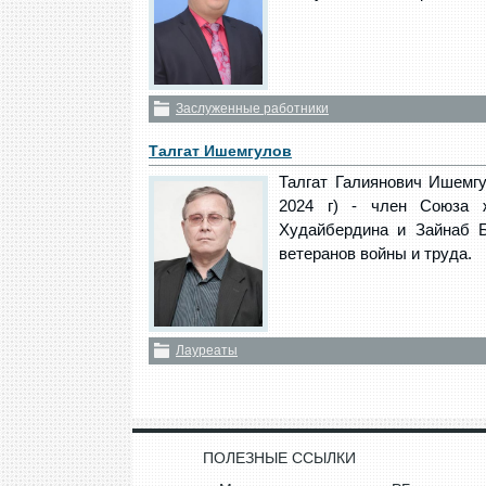
Заслуженные работники
Талгат Ишемгулов
Талгат Галиянович Ишемгул
2024 г) - член Союза 
Худайбердина и Зайнаб Б
ветеранов войны и труда.
Лауреаты
ПОЛЕЗНЫЕ ССЫЛКИ