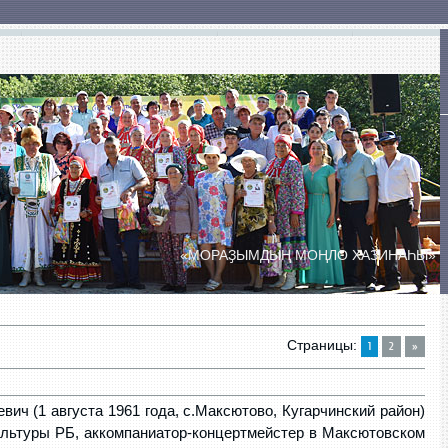
ты
Сельские Дома культуры
Сельские клубы
«МОРАҘЫМДЫҢ МОҢЛО ХАЗИНАҺЫ»
ПРАЗДНИК ДУХОВОЙ МУЗЫКИ
«БӘЙЕМБӘТ УЙЫНДАРЫ»
Страницы
:
1
2
»
ич (1 августа 1961 года, с.Максютово, Кугарчинский район)
ультуры РБ, аккомпаниатор-концертмейстер в Максютовском