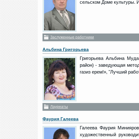
сельском Доме культуры. 
Заслуженные работники
Альбина Григорьева
Григорьева Альбина Мудар
район) - заведующая метод
газиз ерем!», "Лучший рабо
Лауреаты
Фаурия Галеева
Галеева Фаурия Минияровн
художественный руководи