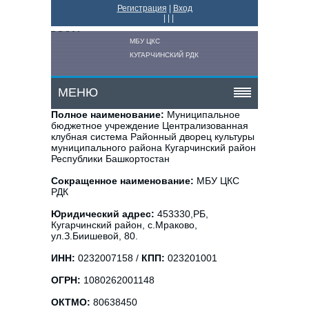
Регистрация
|
Вход
|
|
|
МБУ ЦКС
КУГАРЧИНСКИЙ РДК
МЕНЮ
Полное наименование:
Муниципальное
бюджетное учреждение Централизованная
клубная система Районный дворец культуры
муниципального района Кугарчинский район
Республики Башкортостан
Сокращенное наименование:
МБУ ЦКС
РДК
Юридический адрес:
453330,РБ,
Кугарчинский район, с.Мраково,
ул.З.Биишевой, 80.
ИНН:
0232007158 /
КПП:
023201001
ОГРН:
1080262001148
ОКТМО:
80638450