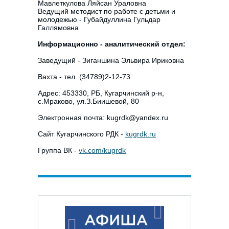
Мавлеткулова Ляйсан Ураловна
Ведущий методист по работе с детьми и
молодежью - Губайдуллина Гульдар
Галлямовна
Информационно - аналитический отдел:
Заведущий - Зиганшина Эльвира Ириковна
Вахта - тел. (34789)2-12-73
Адрес: 453330, РБ, Кугарчинский р-н,
с.Мраково, ул.З.Биишевой, 80
Электронная почта: kugrdk@yandex.ru
Сайт Кугарчинского РДК -
kugrdk.ru
Группа ВК -
vk.com/kugrdk