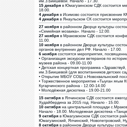
им.З.Биишевой. Начало - 17.30.
15 декабря
в Юмагузинском СДК состоится ме
18.00.
4 декабря
в Исимово состоится присвоение КМ
4 декабря
в Янаульском СК состоится меропри
27 ноября
в районном Дворце культуры состо
«Семейная мозаика». Начало - 12.00.
27 ноября
в Мраковском СДК состоится конфе
11.00.
10 ноября
в районном Дворце культуры состо
органов внутренних дел РФ. Начало - 17.00.
6 ноября
состоятся мероприятия, посвященны
• Организация экскурсии ветеранов по истори
музеев района - 09.00-11.00
• Детская концертная программа «Здравствуй,
им.З.Биишевой (для воспитанников детских сад
• Открытие МБОУ СОШ х.Новохвалынский после
• Торжественное мероприятие «Тыуған яғым К
Кугарчинского района - 12.00-14.00
• Молодёжная дискотека - 19.00-21.00
15 октября
в Ялчинском СДК состоится ежего
Худайбердина за 2015 год. Начало - 15.00.
10 октября
на центральной площади с.Мраков
Начало - 18.00. Молодежная дискотека «Танце
9 октября
в Юмагузинском СДК состоится рай
Юмагузинский, Ялчинский, Новопетровский, Ну
8 октября
в районном Дворце культуры состо