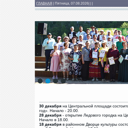
ГЛАВНАЯ
| Пятница, 07.08.2026
|
|
|
Основные сведения
Структура
Докумен
Медиатека
1
2
3
4
30 декабря
на Центральной площади состоитс
год». Начало - 20.00.
28 декабря
- открытие Ледового городка на Ц
Начало в 18.00.
18 декабря
в районном Дворце культуры состо