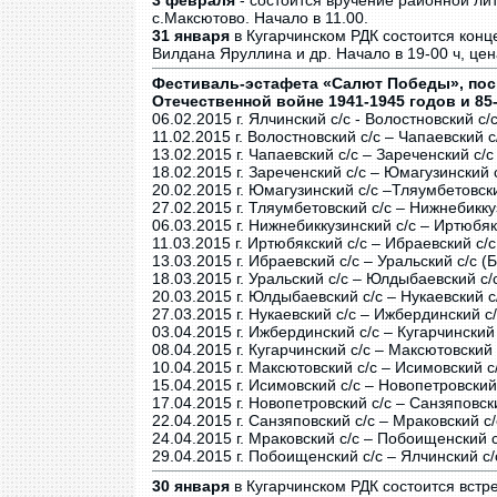
3 февраля
- состоится вручение районной ли
с.Максютово. Начало в 11.00.
31 января
в Кугарчинском РДК состоится конц
Вилдана Яруллина и др. Начало в 19-00 ч, цен
Фестиваль-эстафета «Салют Победы», по
Отечественной войне 1941-1945 годов и 85
06.02.2015 г. Ялчинский с/с - Волостновский с
11.02.2015 г. Волостновский с/с – Чапаевский 
13.02.2015 г. Чапаевский с/с – Зареченский с/
18.02.2015 г. Зареченский с/с – Юмагузинский
20.02.2015 г. Юмагузинский с/с –Тляумбетовск
27.02.2015 г. Тляумбетовский с/с – Нижнебикку
06.03.2015 г. Нижнебиккузинский с/с – Иртюбяк
11.03.2015 г. Иртюбякский с/с – Ибраевский с/
13.03.2015 г. Ибраевский с/с – Уральский с/с 
18.03.2015 г. Уральский с/с – Юлдыбаевский с
20.03.2015 г. Юлдыбаевский с/с – Нукаевский с
27.03.2015 г. Нукаевский с/с – Ижбердинский с
03.04.2015 г. Ижбердинский с/с – Кугарчинский
08.04.2015 г. Кугарчинский с/с – Максютовский
10.04.2015 г. Максютовский с/с – Исимовский с
15.04.2015 г. Исимовский с/с – Новопетровский
17.04.2015 г. Новопетровский с/с – Санзяповск
22.04.2015 г. Санзяповский с/с – Мраковский с
24.04.2015 г. Мраковский с/с – Побоищенский 
29.04.2015 г. Побоищенский с/с – Ялчинский с
30 января
в Кугарчинском РДК состоится встре