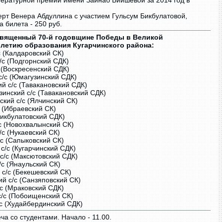
тературной премии имени Зайнаб Биишевой за 2014 год в
ерт Венера Абдуллина с участием Гульсум Бикбулатовой,
а билета - 250 руб.
священный 70-й годовщине Победы в Великой
-летию образования Кугарчинского района:
/с (Калдаровский СК)
с/с (Подгорнский СДК)
с (Воскресенский СДК)
 с/с (Юмагузинский СДК)
ий с/с (Тавакановский СДК)
зинский с/с (Тавакановский СДК)
ский с/с (Ялчинский СК)
с (Ибраевский СК)
(Бикбулатовский СДК)
/с (Новохвалынский СК)
/с (Нукаевский СК)
/с (Сапыковский СК)
 с/с (Кугарчинский СДК)
 с/с (Максютовский СДК)
/с (Янаульский СК)
 с/с (Бекешевский СК)
ий с/с (Санзяповский СК)
/с (Мраковский СДК)
с/с (Побоищенский СК)
/с (Худайбердинский СДК)
ча со студентами. Начало - 11.00.