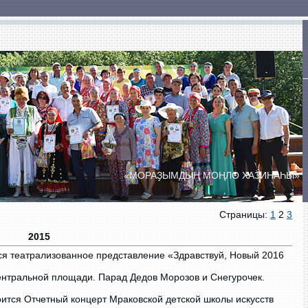
ты
Сельские Дома культуры
Сельские клубы
«МОРАҘЫМДЫҢ МОҢЛО ХАЗИНАҺЫ»
ПРАЗДНИК ДУХОВОЙ МУЗЫКИ
«БӘЙЕМБӘТ УЙЫНДАРЫ»
Страницы:
1
2
3
2015
я театрализованное представление «Здравствуй, Новый 2016
ентральной площади. Парад Дедов Морозов и Снегурочек.
ится Отчетный концерт Мраковской детской школы искусств