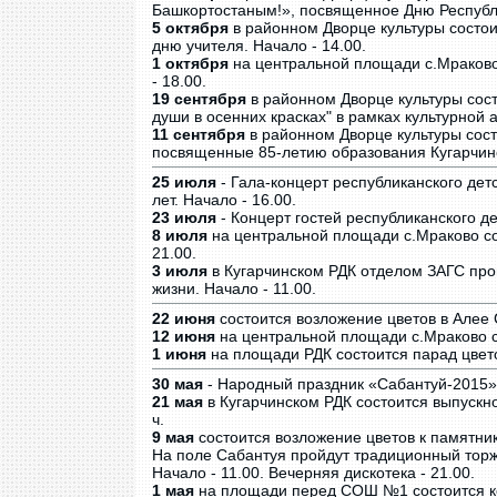
Башкортостаным!», посвященное Дню Республик
5 октября
в районном Дворце культуры состо
дню учителя. Начало - 14.00.
1 октября
на центральной площади с.Мраково
- 18.00.
19 сентября
в районном Дворце культуры сост
души в осенних красках" в рамках культурной 
11 сентября
в районном Дворце культуры сост
посвященные 85-летию образования Кугарчинск
25 июля
- Гала-концерт республиканского детс
лет. Начало - 16.00.
23 июля
- Концерт гостей республиканского де
8 июля
на центральной площади с.Мраково со
21.00.
3 июля
в Кугарчинском РДК отделом ЗАГС про
жизни. Начало - 11.00.
22 июня
состоится возложение цветов в Алее 
12 июня
на центральной площади с.Мраково со
1 июня
на площади РДК состоится парад цвето
30 мая
- Народный праздник «Сабантуй-2015».
21 мая
в Кугарчинском РДК состоится выпускн
ч.
9 мая
состоится возложение цветов к памятник
На поле Сабантуя пройдут традиционный торже
Начало - 11.00. Вечерняя дискотека - 21.00.
1 мая
на площади перед СОШ №1 состоится ко