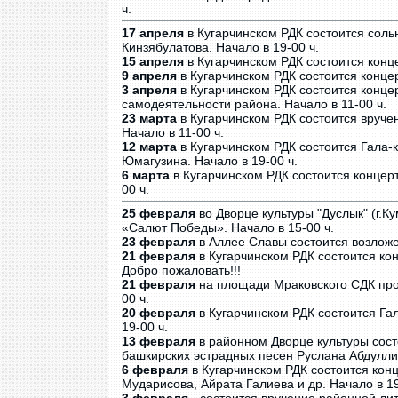
ч.
17 апреля
в Кугарчинском РДК состоится соль
Кинзябулатова. Начало в 19-00 ч.
15 апреля
в Кугарчинском РДК состоится конце
9 апреля
в Кугарчинском РДК состоится концер
3 апреля
в Кугарчинском РДК состоится конце
самодеятельности района. Начало в 11-00 ч.
23 марта
в Кугарчинском РДК состоится вруч
Начало в 11-00 ч.
12 марта
в Кугарчинском РДК состоится Гала-
Юмагузина. Начало в 19-00 ч.
6 марта
в Кугарчинском РДК состоится конце
00 ч.
25 февраля
во Дворце культуры "Дуслык" (г.
«Салют Победы». Начало в 15-00 ч.
23 февраля
в Аллее Славы состоится возложен
21 февраля
в Кугарчинском РДК состоится кон
Добро пожаловать!!!
21 февраля
на площади Мраковского СДК про
00 ч.
20 февраля
в Кугарчинском РДК состоится Гал
19-00 ч.
13 февраля
в районном Дворце культуры сост
башкирских эстрадных песен Руслана Абдуллина
6 февраля
в Кугарчинском РДК состоится кон
Мударисова, Айрата Галиева и др. Начало в 19-