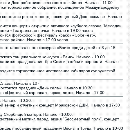
и и Дню работников сельского хозяйства. Начало - 11.00.
ится торжественное собрание, посвященное Международному
 состоится ретро-концерт, посвященный Дню пожилых. Начало
оится концерт к открытию активного клубного сезона "Мелодии
акции «Театральная ночь». Начало в 19.00 часов.
оится фотокросс и фестиваль красок «ColorFest»,
ого района. Начало в 17.00 часов.
кого танцевального конкурса «Баик» среди детей от 3 до 15
тского танцевального конкурса «Баик». Начало - 19.00.
стоится празднование Дня Семьи, любви и верности. Начало -
водится торжественное чествование юбиляров супружеской
Славы. Начало в 10 ч.
стоится праздник «День села». Начало в 10.30.
в «Цветочный карнавал - яркое лето». Начало - 17.00.
 Начало - 10.30.
ой вечер и отчетный концерт Мраковской ДШИ. Начало в 17-30
у Скорбящей матери. Начало - 10.00.
ственный митинг, парад, акция "Бессмертный полк", концерт.
нцерт, посвященный празднику Весны и Труда. Начало в 10-00