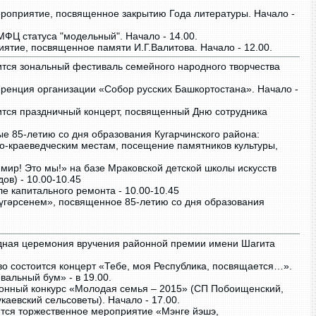
роприятие, посвященное закрытию Года литературы. Начало -
ФЦ статуса "модельный". Начало - 14.00.
ятие, посвященное памяти И.Г.Валитова. Начало - 12.00.
ится зональный фестиваль семейного народного творчества
ренция организации «Собор русских Башкортостана». Начало -
ится праздничный концерт, посвященный Дню сотрудника
е 85-летию со дня образования Кугарчинского района:
ко-краеведческим местам, посещение памятников культуры,
 мир! Это мы!» на базе Мраковской детской школы искусств
ов) - 10.00-10.45
 капитального ремонта - 10.00-10.45
үгәрсенем», посвященное 85-летию со дня образования
дная церемония вручения районной премии имени Шагита
о состоится концерт «Тебе, моя Республика, посвящается…».
вальный бум» - в 19.00.
онный конкурс «Молодая семья – 2015» (СП Побоищенский,
каевский сельсоветы). Начало - 17.00.
ится торжественное мероприятие «Мэнге йэшэ,