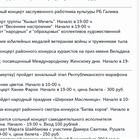
ный концерт заслуженного работника культуры РБ Галима
рт группы "Кызыл Мечеть". Начало в 19-00 ч.
т "Весеннее настроение". Начало в 19-00 ч.
рт "народных" и "образцовых" коллективов художественной
ение юбилейных медалей ветеранам войны и труженикам тыла.
концерт районного конкурса кураистов на приз имени Вильдана
рт, посвященный Международному Женскому дню. Начало в 19-
Кумертау) пройдет зональный этап Республиканского марафона
ие цветов. Начало в 10-00 ч.
церт Хании Фархи. Начало в 19-00 ч, цена билета - 300 руб.
йдет народный праздник «Широкая Масленица». Начало в 10-
а-концерт районного смотра-конкурса "Битва хоров". Начало в
оится сольный концерт самодеятельного исполнителя
. Начало - 19.00 ч. Вход 100 рублей .
церт Марата Шайбакова с участием Дамира Саитова, Рушата
00 ч, цена билета - 250 руб.