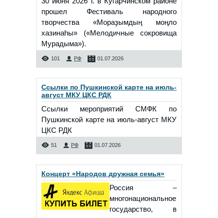
30 июня 2026 г. в Кугарчинском районе
прошел Фестиваль народного
творчества «Мораҙымдың моңло
хазинаһы» («Мелодичные сокровища
Мурадыма»).
101
РФ
01.07.2026
Ссылки по Пушкинской карте на июль-
август МКУ ЦКС РДК
Ссылки мероприятий СМФК по
Пушкинской карте на июль-август МКУ
ЦКС РДК
51
РФ
01.07.2026
Концерт «Народов дружная семья»
Россия –
многонациональное
государство, в