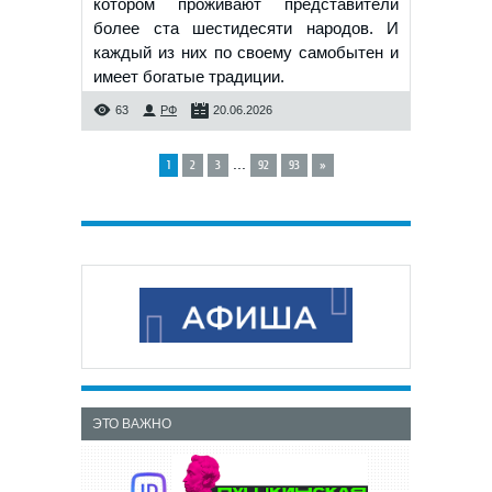
котором проживают представители
более ста шестидесяти народов. И
каждый из них по своему самобытен и
имеет богатые традиции.
63
РФ
20.06.2026
...
1
2
3
92
93
»
ЭТО ВАЖНО